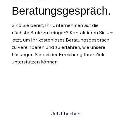
Beratungsgespräch.
Sind Sie bereit, Ihr Unternehmen auf die
nächste Stufe zu bringen? Kontaktieren Sie uns
jetzt, um Ihr kostenloses Beratungsgespräch
zu vereinbaren und zu erfahren, wie unsere
Get to
Lösungen Sie bei der Erreichung Ihrer Ziele
unterstützen können.
Know Me
This is the space to introduce visitors to the
business or brand. Briefly explain who's behind it,
what it does and what makes it unique. Share its
core values and what this site has to offer.
Jetzt buchen